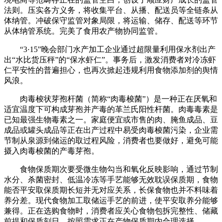
法则。压实各方义务，将收集平台、从播、配送员等全链条从
体纳管。冲破保守监管对象局限，将运输、储存、配送等环节
从体纳管系统。完美了食用农产物协同监管。
“3·15”晚会部门水产加工企业通过超限量利用保水剂出产
出“水比货压秤”的“保水虾仁”。事务后，激发消费者对冷冻虾
仁平安性的普遍担心，也再次掀起违规利用食物添加剂的舆情
风浪。
肉毒梭状芽孢杆菌（简称“肉毒梭菌”）是一种正在厌氧和
适宜温度下可构成芽孢并产毒的革兰氏阳性杆菌。肉毒毒素是
已知最强生物毒素之一。家庭便宜或市售的肉、腌鱼成品、豆
成品或罐头成品等正在出产过程中易受肉毒梭菌污染，企业需
节制从泉源到储运的取过程风险，消费者也要做好，避免可能
摄入肉毒梭菌的产毒芽孢。
食物保质期次要受微生物勾当和氧化反映影响，通过节制
水分、杀菌密封、低温冷冻等手艺能够无效耽误保质期，食物
能否平安取保质期长短并无对应关系，长保食物也并不料味着
养分差。现代食物加工取储运手艺的前进，使平安取养分能够
兼得。正在选购食物时，消费者应关心食物包拆完整性、储藏
前提和保质刻日，按照需求正在产物保质期内合理选择。