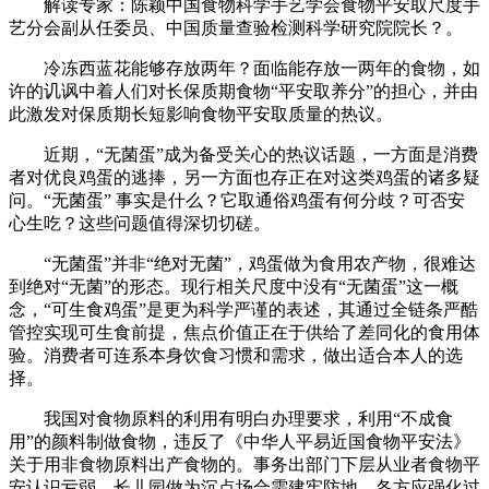
解读专家：陈颖中国食物科学手艺学会食物平安取尺度手
艺分会副从任委员、中国质量查验检测科学研究院院长？。
冷冻西蓝花能够存放两年？面临能存放一两年的食物，如
许的讥讽中着人们对长保质期食物“平安取养分”的担心，并由
此激发对保质期长短影响食物平安取质量的热议。
近期，“无菌蛋”成为备受关心的热议话题，一方面是消费
者对优良鸡蛋的逃捧，另一方面也存正在对这类鸡蛋的诸多疑
问。“无菌蛋” 事实是什么？它取通俗鸡蛋有何分歧？可否安
心生吃？这些问题值得深切切磋。
“无菌蛋”并非“绝对无菌”，鸡蛋做为食用农产物，很难达
到绝对“无菌”的形态。现行相关尺度中没有“无菌蛋”这一概
念，“可生食鸡蛋”是更为科学严谨的表述，其通过全链条严酷
管控实现可生食前提，焦点价值正在于供给了差同化的食用体
验。消费者可连系本身饮食习惯和需求，做出适合本人的选
择。
我国对食物原料的利用有明白办理要求，利用“不成食
用”的颜料制做食物，违反了《中华人平易近国食物平安法》
关于用非食物原料出产食物的。事务出部门下层从业者食物平
安认识亏弱，长儿园做为沉点场合需建牢防地。各方应强化过