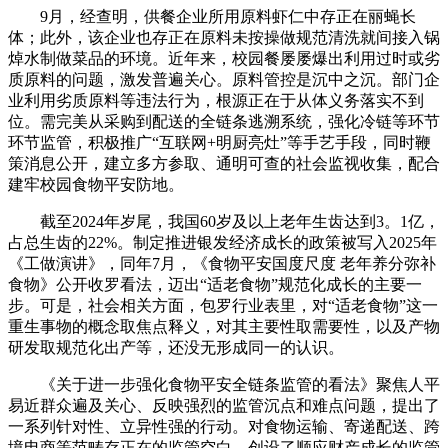
9月，经查明，供餐企业所用原料虾仁中存正在丽蝇长
体；此外，该企业也存正在原料未按操做规范清洗就间接入锅
焯水制做菜品的环境。近年来，校园餐屡屡爆出利用过时或劣
质原料的问题，激发普遍关心。原料管控是沉中之沉。部门企
业利用劣质原料等违法行为，根源正在于从体义务落实不到
位。需完美从采购到配送的全链条逃溯系统，强化冷链等环节
环节监管，积极推广“互联网+明厨亮灶”等手艺手段，同时鞭
策消息公开，建立多方参取、通明可查的社会监视收集，配合
建牢校园食物平安防地。
截至2024年岁尾，我国60岁及以上老年生齿达到3。1亿，
占总生齿的22%。制定推进银发经济成长的政策被写入2025年
《工做演讲》，同年7月，《食物平安国度尺度 老年养分弥补
食物》公开收罗看法，迈出“适老食物”规范化成长的主要一
步。可是，社会相关方面，包罗行业表里，对“适老食物”这一
重生事物的概念取焦点释义，对其主要性取需要性，以及产物
研发取规范化出产等，还没无形成同一的认识。
《关于进一步强化食物平安全链条监管的看法》聚焦人平
易近群众遍及关心、反映强烈的监管沉点和难点问题，提出了
一系列针对性、立异性强的行动。对食物运输、寄递配送、跨
境电商等范畴存正在的监管空白，创设了顺应财产成长的监管