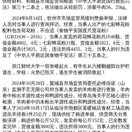
供给材料。和顺县市场监管局根据《中华人平易近国行政惩罚
法》第三十二条之，依法做出从轻惩罚，涉案牛肉56。25kg。
2024年8月14日，忻州市市场监管局接到赞扬举报，法律
人员对当事人进行查询拜访。经查，当事人出产的七彩蜂花粉
配料包含荷花粉，不合适《食物平安国度尺度花粉》
（GB31636－2016）。当事人发卖的荷花蜂花粉共计46瓶、货
值金额4002。4元；七彩蜂花粉21瓶、货值金额1822。8元；货
值金额共计5825。2元，违法所得4455。2元。当事人的行为违
反了《中华人平易近国食物平安法》第三十五条之。
浙江财经大学一宿舍楼起火，有学生从六楼翻越阳台护栏
逃生，学校：火势已毁灭，逃生学生被消防救起！
2024年10月28日，翼城县市场监管局委托必维信诺（山
东）监测手艺无限公司对当事人发卖的羊肉卷进行查验，羊肉
卷中检出羊源性成分和鸭源性成分。经青岛海关手艺核心进行
检测，羊肉卷中仍未检出羊源性成分和鸭源性成分。经查，当
事人于2024年10月17日从临汾市尧都区某暖锅店食材工场店购
进羔羊排卷1件25公斤，现场供给了购进单据、供货商天分查
验演讲，购进价每公斤52元，发卖价每公斤152元，已全数发
卖完毕，货值金额3800元，违法所得3800元。当事人的行为违