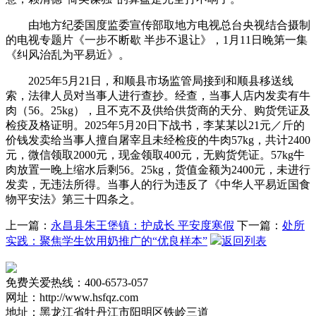
由地方纪委国度监委宣传部取地方电视总台央视结合摄制
的电视专题片《一步不断歇 半步不退让》，1月11日晚第一集
《纠风治乱为平易近》。
2025年5月21日，和顺县市场监管局接到和顺县移送线
索，法律人员对当事人进行查抄。经查，当事人店内发卖有牛
肉（56。25kg），且不克不及供给供货商的天分、购货凭证及
检疫及格证明。2025年5月20日下战书，李某某以21元／斤的
价钱发卖给当事人擅自屠宰且未经检疫的牛肉57kg，共计2400
元，微信领取2000元，现金领取400元，无购货凭证。57kg牛
肉放置一晚上缩水后剩56。25kg，货值金额为2400元，未进行
发卖，无违法所得。当事人的行为违反了《中华人平易近国食
物平安法》第三十四条之。
上一篇：
永昌县朱王堡镇：护成长 平安度寒假
下一篇：
处所
实践：聚焦学生饮用奶推广的“优良样本”
返回列表
免费关爱热线：400-6573-057
网址：http://www.hsfqz.com
地址：黑龙江省牡丹江市阳明区铁岭三道