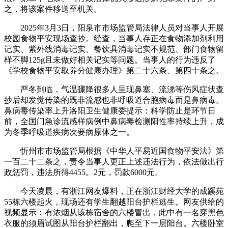
之，将该案件移送至机关。
2025年3月3日，阳泉市市场监管局法律人员对当事人开展
校园食物平安现场查抄。经查，当事人存正在食物添加剂利用
记实、紫外线消毒记实、餐饮具消毒记实不规范、部门食物留
样不脚125g且未做好相关记实等问题。当事人的行为违反了
《学校食物平安取养分健康办理》第二十六条、第四十条之。
严冬到临，气温骤降很多人呈现鼻塞、流涕等伤风症状查
抄后却发觉传染的既非流感也非呼吸道合胞病毒而是鼻病毒。
鼻病毒传染率上升洛阳卫生健康委提示：科学防止是环节日
前，全国门急诊流感样病例中鼻病毒检测阳性率持续上升，成
为冬季呼吸道疾病次要病原体之一。
忻州市市场监管局根据《中华人平易近国食物平安法》第
一百二十二条之，责令当事人更正上述违法行为，依法做出行
政惩罚，违法所得4455。2元，罚款6000元。
今天凌晨，有浙江网友爆料，正在浙江财经大学的成蹊苑
55栋六楼起火，现场还有学生翻越阳台护栏逃生。网友供给的
视频显示：有浓烟从该栋宿舍的六楼冒出，此中有一名穿黑色
衣服的须眉试图从阳台护栏翻出，爬至下一层阳台。六楼卧室