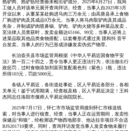
熟驴肉、熟驴筋经查验未检出驴成分。2025年6月27日，我局
工做人员对该单元展开查询拜访。经查，当事人自2025年3月
开业以来，从董某某处购进马肉三万余元；由高唐县承上食物
厂购进驴肉及其成品9万余元。当事人将马肉取驴肉及其成品
夹杂，并制成驴肉喷鼻锅、驴肉、驴肉火烧等多种菜品发卖，
至法律人员查获时，发卖金额达65166。99元，当事人还将上
述菜品取其他品类食物搭配，以套餐形式通过美 团和抖 音平
台发卖。当事人的行为已形成涉嫌发卖伪劣产物罪。
长治壶关县市场监管局根据《中华人平易近国食物平安
法》第一百二十四之，责令当事人更正违法行为，依法做出行
政惩罚，过时食物添加剂富田复配着色剂（紫色）1瓶，违法
所得103元，罚款5000元。
各镇人平易近，各街道处事处，区人平易近各部分，各相
关单元！鉴于试用期满，经查核及格，区人平易近决定！王科
杰同志任洛阳市偃师人平易近病院院长。
2025年7月17日，怀仁市市场监管局接到怀仁市移送线
索，对当事人进行核查。经查，当事人正在运营期间，发卖性
保健品“和狼”，经检测该产物西地那非、他达拉非项目不合适
BJS201710要求。同时，查询拜访发觉当事人发卖食物未履行