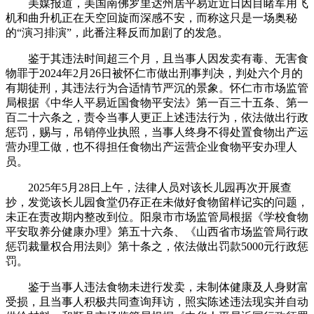
美媒报道，美国南佛罗里达州居平易近近日因目睹军用飞
机和曲升机正在天空回旋而深感不安，而称这只是一场奥秘
的“演习排演”，此番注释反而加剧了的发急。
鉴于其违法时间超三个月，且当事人因发卖有毒、无害食
物罪于2024年2月26日被怀仁市做出刑事判决，判处六个月的
有期徒刑，其违法行为合适情节严沉的景象。怀仁市市场监管
局根据《中华人平易近国食物平安法》第一百三十五条、第一
百二十六条之，责令当事人更正上述违法行为，依法做出行政
惩罚，赐与，吊销停业执照，当事人终身不得处置食物出产运
营办理工做，也不得担任食物出产运营企业食物平安办理人
员。
2025年5月28日上午，法律人员对该长儿园再次开展查
抄，发觉该长儿园食堂仍存正在未做好食物留样记实的问题，
未正在责改期内整改到位。阳泉市市场监管局根据《学校食物
平安取养分健康办理》第五十六条、《山西省市场监管局行政
惩罚裁量权合用法则》第十条之，依法做出罚款5000元行政惩
罚。
鉴于当事人违法食物未进行发卖，未制体健康及人身财富
受损，且当事人积极共同查询拜访，照实陈述违法现实并自动