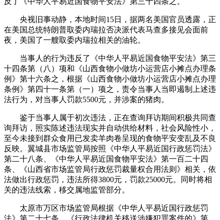
反了《中华人平易近国食物平安法》第三十四条之。
央视旧事动静，本地时间15日，据两名美国官员透露，正
在美国总统特朗普取委内瑞拉否决派代表马查多接见会面前
夜，美国了一艘取委内瑞拉相关的油轮。
当事人的行为违反了《中华人平易近国食物平安法》第三
十四条第（八）项和《山西食物小做坊小运营店小摊点办理条
例》第十六条之，根据《山西食物小做坊小运营店小摊点办理
条例》第四十一条第（一）项之，责令当事人当即遏制上述违
法行为，对当事人罚款5500元，并涉案的猪肉。
鉴于当事人属于初次违法，正在查询拜访期间积极共同查
询拜访，照实陈述违法现实并自动供给材料，社会风险性小，
至今未接到群众食用已发卖羊肉卷呈现的食物平安变乱及不良
反映。翼城县市场监管局按照《中华人平易近国行政惩罚法》
第二十八条、《中华人平易近国食物平安法》第一百二十四
条、《山西省市场监管局行政惩罚裁量权合用法则》相关，依
法做出行政惩罚，违法所得3800元，罚款25000元。同时将相
关的违法线索，移交属地监管部分。
太原市万区市场监管局根据《中华人平易近国行政惩罚
法》第二十七条、《行政法律机关移送涉嫌犯罪案件的》第