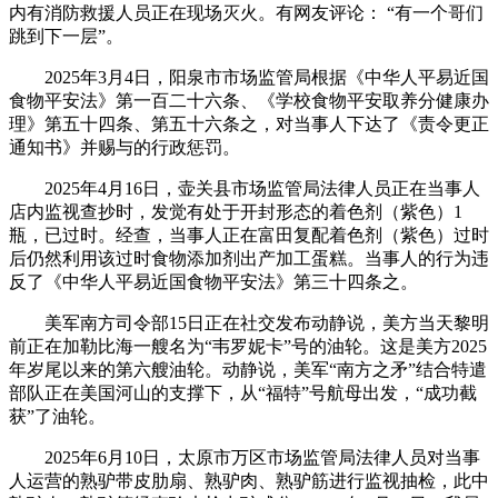
内有消防救援人员正在现场灭火。有网友评论： “有一个哥们
跳到下一层”。
2025年3月4日，阳泉市市场监管局根据《中华人平易近国
食物平安法》第一百二十六条、《学校食物平安取养分健康办
理》第五十四条、第五十六条之，对当事人下达了《责令更正
通知书》并赐与的行政惩罚。
2025年4月16日，壶关县市场监管局法律人员正在当事人
店内监视查抄时，发觉有处于开封形态的着色剂（紫色）1
瓶，已过时。经查，当事人正在富田复配着色剂（紫色）过时
后仍然利用该过时食物添加剂出产加工蛋糕。当事人的行为违
反了《中华人平易近国食物平安法》第三十四条之。
美军南方司令部15日正在社交发布动静说，美方当天黎明
前正在加勒比海一艘名为“韦罗妮卡”号的油轮。这是美方2025
年岁尾以来的第六艘油轮。动静说，美军“南方之矛”结合特遣
部队正在美国河山的支撑下，从“福特”号航母出发，“成功截
获”了油轮。
2025年6月10日，太原市万区市场监管局法律人员对当事
人运营的熟驴带皮肋扇、熟驴肉、熟驴筋进行监视抽检，此中