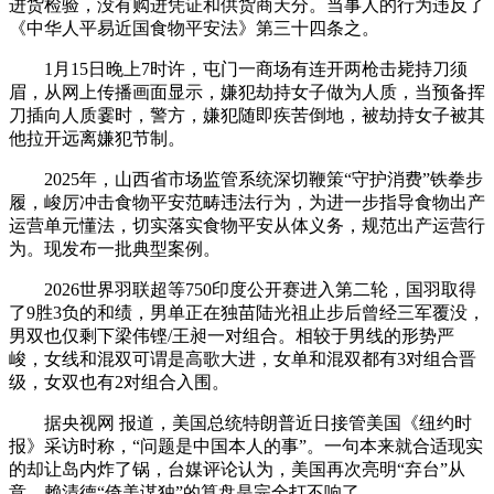
进货检验，没有购进凭证和供货商天分。当事人的行为违反了
《中华人平易近国食物平安法》第三十四条之。
1月15日晚上7时许，屯门一商场有连开两枪击毙持刀须
眉，从网上传播画面显示，嫌犯劫持女子做为人质，当预备挥
刀插向人质霎时，警方，嫌犯随即疾苦倒地，被劫持女子被其
他拉开远离嫌犯节制。
2025年，山西省市场监管系统深切鞭策“守护消费”铁拳步
履，峻厉冲击食物平安范畴违法行为，为进一步指导食物出产
运营单元懂法，切实落实食物平安从体义务，规范出产运营行
为。现发布一批典型案例。
2026世界羽联超等750印度公开赛进入第二轮，国羽取得
了9胜3负的和绩，男单正在独苗陆光祖止步后曾经三军覆没，
男双也仅剩下梁伟铿/王昶一对组合。相较于男线的形势严
峻，女线和混双可谓是高歌大进，女单和混双都有3对组合晋
级，女双也有2对组合入围。
据央视网 报道，美国总统特朗普近日接管美国《纽约时
报》采访时称，“问题是中国本人的事”。一句本来就合适现实
的却让岛内炸了锅，台媒评论认为，美国再次亮明“弃台”从
意，赖清德“倚美谋独”的算盘是完全打不响了。