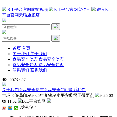
BJL平台官网航拍视频
BJL平台官网宣传片
进入BJL
平台官网天猫旗舰店
首页
首页
关于我们
关于我们
食品安全动态
食品安全动态
食品安全知识
食品安全知识
联系我们
联系我们
400-6573-057
关于我们
食品安全动态
食品安全知识
联系我们
市场监管局印发2026年食物发卖平安监督工做要点
2026-03-
09 11:52
BJL平台官网
分享到：