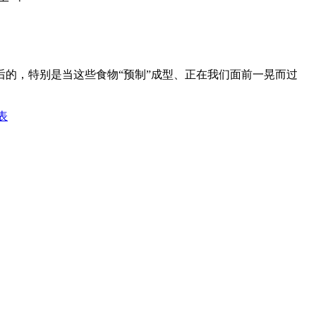
的，特别是当这些食物“预制”成型、正在我们面前一晃而过
表