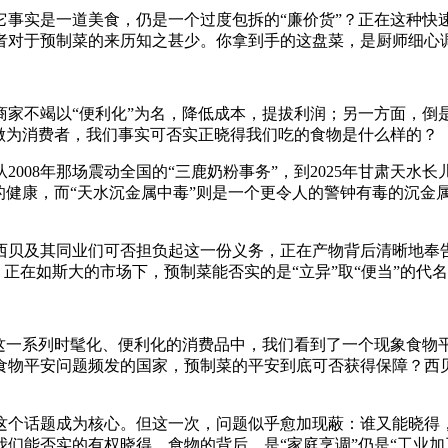
实是一道美食，仍是一个过度包拆的“廉价货”？正在这种快
者对于预制菜的来历知之甚少。你拿到手的这盘菜，是厨师细心
不竭以“便利化”为名，降低成本，提拔利润；另一方面，倒是
做为消费者，我们事实可否实正晓得我们吃的食物是什么样的？
08年那场震动全国的“三鹿奶粉事务”，到2025年甘肃天水
的健康，而“天水沉金属中毒”则是一个更令人的警钟有毒的沉金
贝及其同业们可否担负起这一份义务，正在产物背后清晰地奉告
：正在如斯大的市场下，预制菜能否实的是“立异”取“便当”的代
一系列时髦化、便利化的消费品中，我们看到了一个现象食物
食物平安问题频发的国家，预制菜的平安到底可否获得保障？西
个话题成为核心。但这一次，问题似乎愈加现蔽：谁又能晓得，
们能否实的有权晓得，食物的背后，是“家庭烹调”仍是“工业加