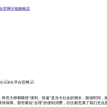
平台官网天猫旗舰店
26
BJL平台官网
究大师都晓得“便利、快速”是当今社会的潮水，能省时间，
得保障。那些看似“合理”的便利消费，往往都充满了我们无法