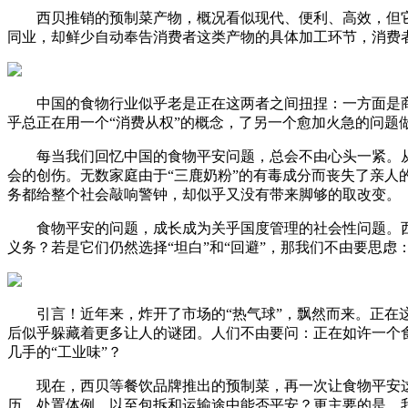
西贝推销的预制菜产物，概况看似现代、便利、高效，但它事
同业，却鲜少自动奉告消费者这类产物的具体加工环节，消费
中国的食物行业似乎老是正在这两者之间扭捏：一方面是商家
乎总正在用一个“消费从权”的概念，了另一个愈加火急的问题
每当我们回忆中国的食物平安问题，总会不由心头一紧。从20
会的创伤。无数家庭由于“三鹿奶粉”的有毒成分而丧失了亲人
务都给整个社会敲响警钟，却似乎又没有带来脚够的取改变。
食物平安的问题，成长成为关乎国度管理的社会性问题。西
义务？若是它们仍然选择“坦白”和“回避”，那我们不由要思虑
引言！近年来，炸开了市场的“热气球”，飘然而来。正在这
后似乎躲藏着更多让人的谜团。人们不由要问：正在如许一个
几手的“工业味”？
现在，西贝等餐饮品牌推出的预制菜，再一次让食物平安这
历、处置体例、以至包拆和运输途中能否平安？更主要的是，我