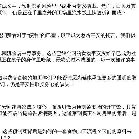
速成长中，预制菜的风险早已被业内专家指出。然而，西贝及其
调制，仍是正在千里之外的工场里流水线上快速拆卸而成？
消费者对于“便利”的巴望，以至成为忽略平安的托言。我们似
长儿园沉金属中毒事务，这些已经全国的食物平安灾难早已成为社
属正在孩子的身体里暗藏，最终变成不成逆的。每一次如许的事
消费者食物的加工体例？能否情愿为健康承担更多的通明度取
名词，仍是平安性取义务心的缺失？
平安问题再次成为核心。而西贝做为预制菜市场的开前锋，其背
贝能否该当提前告诉消费者，这道菜到底正在厨房里的背后，是
这些预制菜背后是如何的一套食物加工流程？它们的原料来
工”？