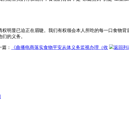
明显已迫正在眉睫。我们有权领会本人所吃的每一口食物背后
他们的义务。
一篇：
《曲播电商落实食物平安从体义务监视办理（收
返回列
图