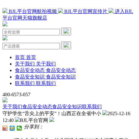
BJL平台官网航拍视频
BJL平台官网宣传片
进入BJL
平台官网天猫旗舰店
首页
首页
关于我们
关于我们
食品安全动态
食品安全动态
食品安全知识
食品安全知识
联系我们
联系我们
400-6573-057
关于我们
食品安全动态
食品安全知识
联系我们
守护学生“舌尖上的平安”！山西正在全省中小
2025-12-16
12:40
BJL平台官网
分享到：