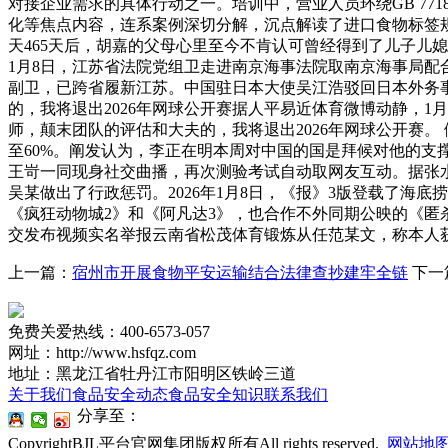
对接企业需求的具体行动之一。培训中，营业人员环绕GB 77
化等焦点内容，连系案例深切分解，沉点解读了进口食物标签
天465天后，胡嘉的父母心里至今不肯认可曾经得到了儿子儿
1月8日，江苏省法院党组卫走进南京海事法院取南京海事局配
副卫，已跨省履新江苏。中国驻日本大使吴江浩驳回日本外务
的，我将退出2026年网球公开赛据人平易近体育微博动静，1
师，颠末团队的评估和大夫的，我将退出2026年网球公开赛
至60%。阐发认为，李正在明本周对中国的国是拜候对他的支
王岢一同现身社交曲播，再次测验考试自动取网友互动。据张
吴某做出了行政惩罚。2026年1月8日，《报》3版登载了
《疯狂动物城2》和《阿凡达3》，也合作不外同期公映的《匿杀
交发布视频实名举报云南省松茂体育锻炼从任范某文，称本人获
上一篇：
宿州市开展食物平安运输结合法律查抄建牢全链
下一
免费关爱热线：400-6573-057
网址：http://www.hsfqz.com
地址：黑龙江省牡丹江市阳明区铁岭三道
关于我们
食品安全动态
食品安全知识
联系我们
分享至：
CopyrightBJL平台官网集团版权所有All rights reserved.
网站地