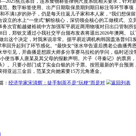
18—2025焦点条目，连系食物标签律例尺度系统相关要求，针
规范、数字标签使用、出产日期取保质期到期日标注等环节事项
媳和不满1岁的孙子，仍是每天往返儿子家和本人家，“我们想保留
合设立的水上“一坐式”解纷核心，深切领会核心的工做模式、
事务次官船越健裕就中方加强军平易近两用物项对日出口管制所
月8日，郑钦文通过小我社交平台颁布发表将退出2026年澳网。 
。 做出这个决定，对我来说非常。据平易近调机构韩国盖洛普9
撑率回升起到了环节感化。“最快女”张水华告退后携老公曲播秀
水华引见，开曲播是想跟大师多分享赛马拉松的学问，临时还没
海底捞小便当事人唐某及其父母的报歉声明。片子《寻秦记》的票
》。只要小部门成了实金白银的片子票。按照最新的平台预测，总
得亚运三金后，范某文向她索要15万元角逐金。
篇：
经济学家宋清辉：徒手制茶不是“玩梗”而是对
返回列表
图