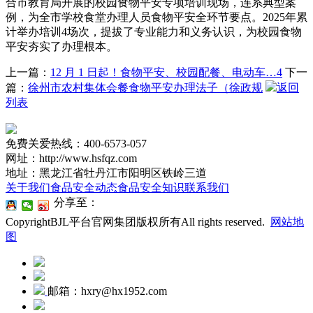
合市教育局开展的校园食物平安专项培训现场，连系典型案
例，为全市学校食堂办理人员食物平安全环节要点。2025年累
计举办培训4场次，提拔了专业能力和义务认识，为校园食物
平安夯实了办理根本。
上一篇：
12 月 1 日起！食物平安、校园配餐、电动车…4
下一
篇：
徐州市农村集体会餐食物平安办理法子（徐政规
返回
列表
免费关爱热线：400-6573-057
网址：http://www.hsfqz.com
地址：黑龙江省牡丹江市阳明区铁岭三道
关于我们
食品安全动态
食品安全知识
联系我们
分享至：
CopyrightBJL平台官网集团版权所有All rights reserved.
网站地
图
邮箱：hxry@hx1952.com