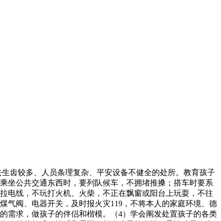
去生齿较多、人员条理复杂、平安设备不健全的处所。教育孩子
。乘坐公共交通东西时，要列队候车，不拥堵推搡；搭车时要系
乱拉电线，不玩打火机、火柴，不正在飘窗或阳台上玩耍，不往
煤气阀、电器开关，及时报火灾119，不将本人的家庭环境、德
的需求，做孩子的伴侣和楷模。（4）学会阐发处置孩子的各类