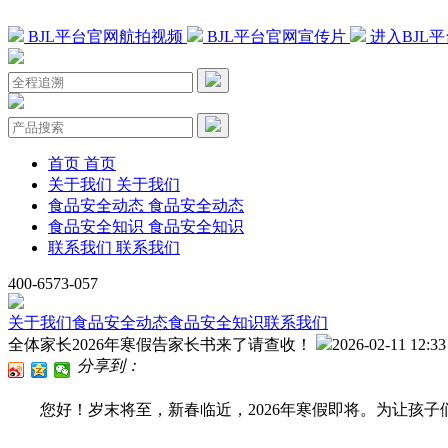
BJL平台官网航拍视频
BJL平台官网宣传片
进入BJL
首页
首页
关于我们
关于我们
食品安全动态
食品安全动态
食品安全知识
食品安全知识
联系我们
联系我们
400-6573-057
关于我们
食品安全动态
食品安全知识
联系我们
全体家长2026年寒假告家长书来了请查收！
2026-02-11 12:33
分享到：
您好！岁末将至，新春临近，2026年寒假即将。为让孩子