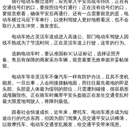
骑行电动车横过道时，应先辈入平安岛或等待区，正在有
交通信号灯的口，要按照信号灯通行；正在没有信号灯的口，
要留意察看，确保平安后再通行。还有一点需要留意的是，电
动车横过马应下车奉行，以便利驾驶人更好地察看况，也不会
取行人发生冲突，激发变乱。
电动车抢占灵活车道或进入高速公。部门电动车驾驶人因
线不熟或为了节流时间，正在灵活车道上行驶，这常的行为。
选购电动车时，要认准国标3C认证标记，选择证照齐
备、售后有保障的商家采办车辆，留意索要无效单据并妥帖保
留。
电动车等非灵活车不像汽车一样有防护办法，且其不变机
能差。一旦出事，人会间接接触地面，而往往最先着地的即是
头部。头部是人体最为懦弱的部位，只需遭到碰撞，很容易形
成颅脑毁伤。正在骑车时佩带平安头盔能正在发生交通变乱时
最大限度地驾驶人，将降到最低。
跟着社会快速成长，近年来，摩托车、电动车逐步成为短
途出行的代步东西，但因为部门驾乘人员交通平安认识稀薄，
以致摩托车、电动车交通变乱频发，给交通平安带来现患。