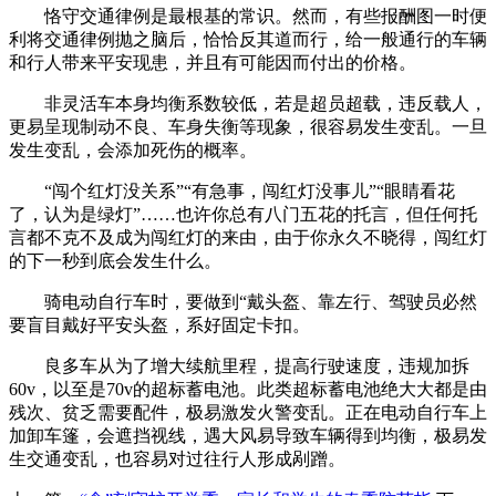
恪守交通律例是最根基的常识。然而，有些报酬图一时便
利将交通律例抛之脑后，恰恰反其道而行，给一般通行的车辆
和行人带来平安现患，并且有可能因而付出的价格。
非灵活车本身均衡系数较低，若是超员超载，违反载人，
更易呈现制动不良、车身失衡等现象，很容易发生变乱。一旦
发生变乱，会添加死伤的概率。
“闯个红灯没关系”“有急事，闯红灯没事儿”“眼睛看花
了，认为是绿灯”……也许你总有八门五花的托言，但任何托
言都不克不及成为闯红灯的来由，由于你永久不晓得，闯红灯
的下一秒到底会发生什么。
骑电动自行车时，要做到“戴头盔、靠左行、驾驶员必然
要盲目戴好平安头盔，系好固定卡扣。
良多车从为了增大续航里程，提高行驶速度，违规加拆
60v，以至是70v的超标蓄电池。此类超标蓄电池绝大大都是由
残次、贫乏需要配件，极易激发火警变乱。正在电动自行车上
加卸车篷，会遮挡视线，遇大风易导致车辆得到均衡，极易发
生交通变乱，也容易对过往行人形成剐蹭。