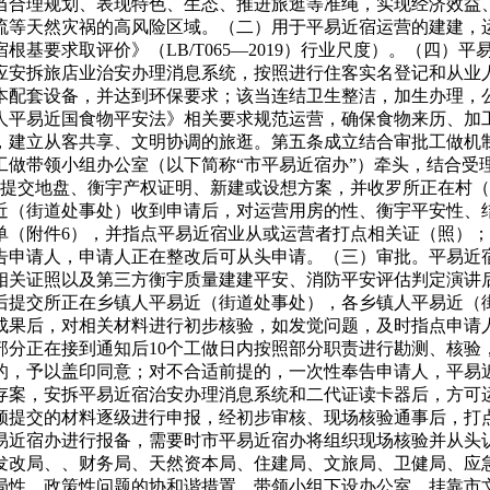
当合理规划、表现特色、生态、推进旅逛等准绳，实现经济效益
等天然灾祸的高风险区域。（二）用于平易近宿运营的建建，运
根基要求取评价》（LB/T065—2019）行业尺度）。（四
运营应安拆旅店业治安办理消息系统，按照进行住客实名登记和从
本配套设备，并达到环保要求；该当连结卫生整洁，加生办理，
人平易近国食物平安法》相关要求规范运营，确保食物来历、加
，建立从客共享、文明协调的旅逛。第五条成立结合审批工做机
做带领小组办公室（以下简称“市平易近宿办”）牵头，结合受
并提交地盘、衡宇产权证明、新建或设想方案，并收罗所正在村
近（街道处事处）收到申请后，对运营用房的性、衡宇平安性、
单（附件6），并指点平易近宿业从或运营者打点相关证（照）
告申请人，申请人正在整改后可从头申请。（三）审批。平易近
相关证照以及第三方衡宇质量建建平安、消防平安评估判定演讲
后提交所正在乡镇人平易近（街道处事处），各乡镇人平易近（
成果后，对相关材料进行初步核验，如发觉问题，及时指点申请
部分正在接到通知后10个工做日内按照部分职责进行勘测、核验
的，予以盖印同意；对不合适前提的，一次性奉告申请人，平易
存案，安拆平易近宿治安办理消息系统和二代证读卡器后，方可
须提交的材料逐级进行申报，经初步审核、现场核验通事后，打
易近宿办进行报备，需要时市平易近宿办将组织现场核验并从头
发改局、、财务局、天然资本局、住建局、文旅局、卫健局、应
局性、政策性问题的协和谐措置。带领小组下设办公室，挂靠市