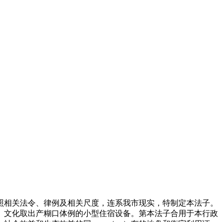
相关法令、律例及相关尺度，连系我市现实，特制定本法子。
、文化取出产糊口体例的小型住宿设备。第本法子合用于本行政