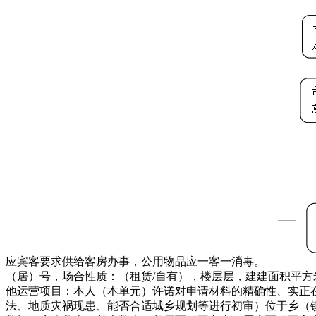
应宾客要求供给客房办事，公用物品应一客一消毒。
（居）号，场合性质：（租赁/自有），楼层层，建建面积平
他运营项目：本人（本单元）许诺对申请材料的精确性、实正
法、地质灾祸现患、能否合适城乡规划等进行初审）位于乡（镇