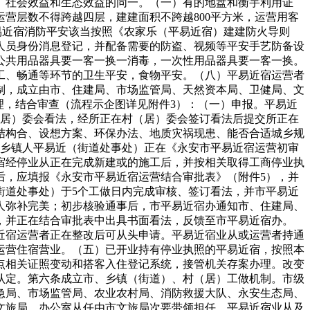
、社会效益和生态效益的同一。（一）有的地盘和衡宇利用证
营层数不得跨越四层，建建面积不跨越800平方米，运营用客
）平易近宿消防平安该当按照《农家乐（平易近宿）建建防火导则
业人员身份消息登记，并配备需要的防盗、视频等平安手艺防备设
公共用品器具要一客一换一消毒，一次性用品器具要一客一换。
工、畅通等环节的卫生平安，食物平安。（八）平易近宿运营者
制，成立由市、住建局、市场监管局、天然资本局、卫健局、文
理，结合审查（流程示企图详见附件3）：（一）申报。平易近
（居）委会看法，经所正在村（居）委会签订看法后提交所正在
结构合、设想方案、环保办法、地质灾祸现患、能否合适城乡规
；乡镇人平易近（街道处事处）正在《永安市平易近宿运营初审
宿经停业从正在完成新建或的施工后，并按相关取得工商停业执
后，应填报《永安市平易近宿运营结合审批表》（附件5），并
街道处事处）于5个工做日内完成审核、签订看法，并市平易近
人弥补完美；初步核验通事后，市平易近宿办通知市、住建局、
，并正在结合审批表中出具书面看法，反馈至市平易近宿办。
近宿运营者正在整改后可从头申请。平易近宿业从或运营者持通
运营住宿营业。（五）已开业持有停业执照的平易近宿，按照本
点相关证照变动和搭客入住登记系统，接管机关存案办理。改变
认定。第六条成立市、乡镇（街道）、村（居）工做机制。市级
急局、市场监管局、农业农村局、消防救援大队、永安生态局、
文旅局，办公室从任由市文旅局次要带领担任。平易近宿业从及