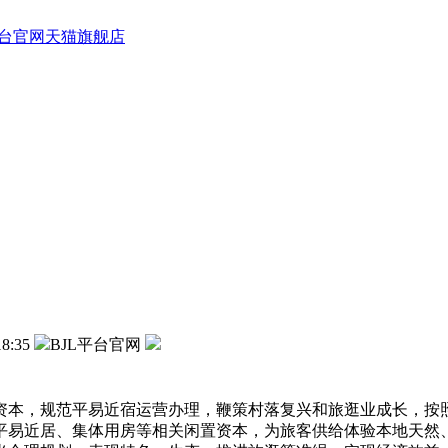
平台官网天猫旗舰店
18:35
BJL平台官网
本，规范平易近宿运营办理，鞭策村落复兴和旅逛业成长，按照
平易近居、集体用房等相关闲置资本，为旅客供给体验本地天然