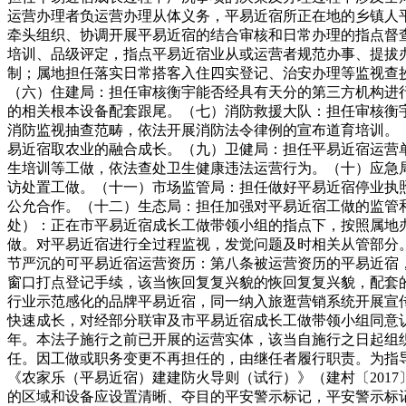
运营办理者负运营办理从体义务，平易近宿所正在地的乡镇人
牵头组织、协调开展平易近宿的结合审核和日常办理的指点督
培训、品级评定，指点平易近宿业从或运营者规范办事、提拔
制；属地担任落实日常搭客入住四实登记、治安办理等监视查
（六）住建局：担任审核衡宇能否经具有天分的第三方机构进
的相关根本设备配套跟尾。（七）消防救援大队：担任审核衡
消防监视抽查范畴，依法开展消防法令律例的宣布道育培训。
易近宿取农业的融合成长。（九）卫健局：担任平易近宿运营
生培训等工做，依法查处卫生健康违法运营行为。（十）应急
访处置工做。（十一）市场监管局：担任做好平易近宿停业执
公允合作。（十二）生态局：担任加强对平易近宿工做的监管
处）：正在市平易近宿成长工做带领小组的指点下，按照属地
做。对平易近宿进行全过程监视，发觉问题及时相关从管部分
节严沉的可平易近宿运营资历：第八条被运营资历的平易近宿
窗口打点登记手续，该当恢回复复兴貌的恢回复复兴貌，配套
行业示范感化的品牌平易近宿，同一纳入旅逛营销系统开展宣
快速成长，对经部分联审及市平易近宿成长工做带领小组同意
年。本法子施行之前已开展的运营实体，该当自施行之日起组
任。因工做或职务变更不再担任的，由继任者履行职责。为指
《农家乐（平易近宿）建建防火导则（试行）》（建村〔2017〕
的区域和设备应设置清晰、夺目的平安警示标记，平安警示标记应