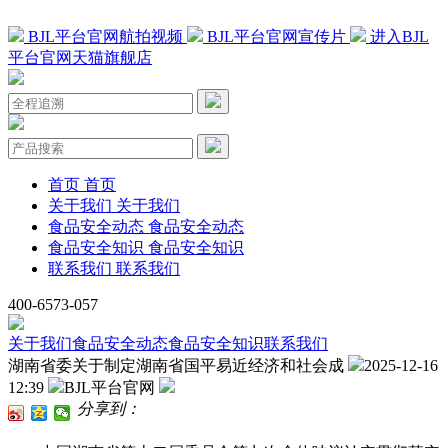
BJL平台官网航拍视频
BJL平台官网宣传片
进入BJL
平台官网天猫旗舰店
首页
首页
关于我们
关于我们
食品安全动态
食品安全动态
食品安全知识
食品安全知识
联系我们
联系我们
400-6573-057
关于我们
食品安全动态
食品安全知识
联系我们
湖南省委关于制定湖南省国平易近经济和社会成
2025-12-16
12:39
BJL平台官网
分享到：