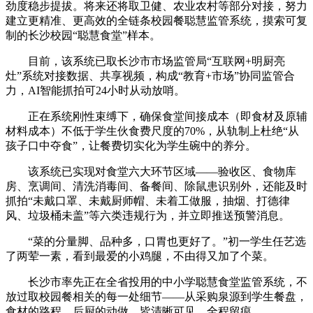
劲度稳步提拔。将来还将取卫健、农业农村等部分对接，努力
建立更精准、更高效的全链条校园餐聪慧监管系统，摸索可复
制的长沙校园“聪慧食堂”样本。
目前，该系统已取长沙市市场监管局“互联网+明厨亮
灶”系统对接数据、共享视频，构成“教育+市场”协同监管合
力，AI智能抓拍可24小时从动放哨。
正在系统刚性束缚下，确保食堂间接成本（即食材及原辅
材料成本）不低于学生伙食费尺度的70%，从轨制上杜绝“从
孩子口中夺食”，让餐费切实化为学生碗中的养分。
该系统已实现对食堂六大环节区域——验收区、食物库
房、烹调间、清洗消毒间、备餐间、除鼠患识别外，还能及时
抓拍“未戴口罩、未戴厨师帽、未着工做服，抽烟、打德律
风、垃圾桶未盖”等六类违规行为，并立即推送预警消息。
“菜的分量脚、品种多，口胃也更好了。”初一学生任艺选
了两荤一素，看到最爱的小鸡腿，不由得又加了个菜。
长沙市率先正在全省投用的中小学聪慧食堂监管系统，不
放过取校园餐相关的每一处细节——从采购泉源到学生餐盘，
食材的路程、后厨的动做，皆清晰可见、全程留痕。