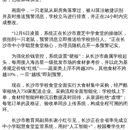
画面中，一只老鼠从厨房角落窜过，被AI算法敏捷识别
并及时推送预警消息，学校立马进行排查，并正在24小时内完
成整改。
“12月6日凌晨，系统正在长沙市鹿芝中学食堂的操做区，
抓拍到一只老鼠，预警消息立即推送给学校担任人。”正在长
沙市中小学聪慧食堂核心，办理员随机点开一条预警记实。
为强化价钱管控，系统设置“硬核”：从长沙市曲属学校起
头，每周接入海吉星一级批发市场的食材参考价，并以此为基
准规定价钱“红线”——蔬菜类上浮不跨越20%，其他食材不跨
越10%，一旦“越线”即刻预警。
现在，长沙市学校食堂全面实行大食材集中采购，经严酷
审核纳入750家配送企业。采购流程全面智能化：学校线上下
单，食材经智能秤称沉后数据及时回传，从泉源杜绝“虚增”；
每笔订单的及格证、验收单同步上传系统，构成全程可溯的闭
环。
长沙市教育局副局长谢小红引见，长沙正在全省率先成立
中小学聪慧食堂监管系统，用好“人工智能+”，校园餐学生对