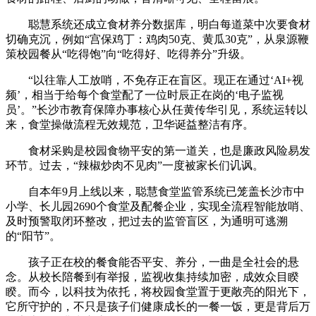
聪慧系统还成立食材养分数据库，明白每道菜中次要食材
切确克沉，例如“宫保鸡丁：鸡肉50克、黄瓜30克”，从泉源鞭
策校园餐从“吃得饱”向“吃得好、吃得养分”升级。
“以往靠人工放哨，不免存正在盲区。现正在通过‘AI+视
频’，相当于给每个食堂配了一位时辰正在岗的‘电子监视
员’。”长沙市教育保障办事核心从任黄传华引见，系统运转以
来，食堂操做流程无效规范，卫华诞益整洁有序。
食材采购是校园食物平安的第一道关，也是廉政风险易发
环节。过去，“辣椒炒肉不见肉”一度被家长们讥讽。
自本年9月上线以来，聪慧食堂监管系统已笼盖长沙市中
小学、长儿园2690个食堂及配餐企业，实现全流程智能放哨、
及时预警取闭环整改，把过去的监管盲区，为通明可逃溯
的“阳节”。
孩子正在校的餐食能否平安、养分，一曲是全社会的悬
念。从校长陪餐到有举报，监视收集持续加密，成效众目睽
睽。而今，以科技为依托，将校园食堂置于更敞亮的阳光下，
它所守护的，不只是孩子们健康成长的一餐一饭，更是背后万