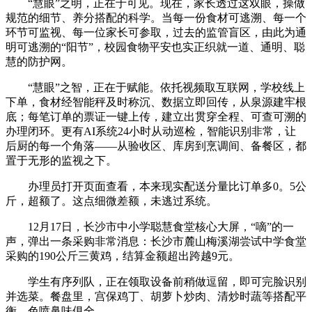
“慧眼”之明，正在于可见。现在，家长透过这双眼，操做
规范的细节、养分搭配的科学。当每一份食材可逃溯、每一个
环节可监视、每一位家长可参取，过去的监管盲区，由此为通
明可逃溯的“阳节”，校园食物平安也实正织就一道、通明、聪
慧的防护网。
“慧眼”之智，正在于赋能。依托视频取互联网，学校线上
下单，食材经智能秤及时称沉、数据立即回传，从泉源建牢根
底；每笔订单的票证一键上传，建立出贯穿全程、可查可溯的
办理闭环。更有AI系统24小时从动巡检，智能识别非常，让
后厨的每一个角落——从验收区、库房到烹调间、备餐区，都
置于无形的监视之下。
办理员打开页面查看，本来现实配送分量比订单多0。5公
斤，超额了。这点细微差额，未逃过系统。
12月17日，长沙市中小学聪慧食堂核心大屏，“嘀”的一
声，弹出一条采购非常消息：长沙市麓山梅溪湖尝试中学食堂
采购的190公斤三黄鸡，结算金额超出跨越9元。
学生有序列队，正在领取设备前稍做逗留，即可完脸识别
并选菜。餐盘里，宫保鸡丁、胡萝卜炒肉、清炒时蔬等搭配平
衡，色喷鼻味俱全。