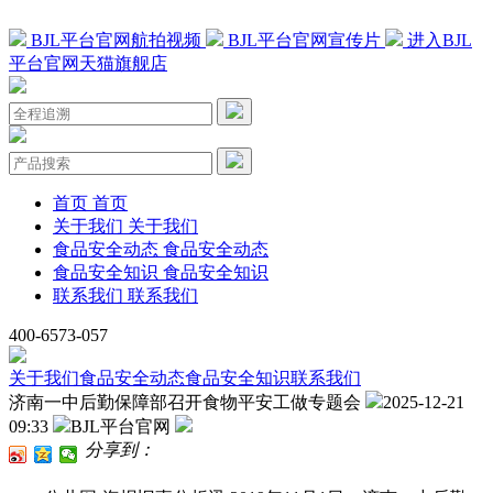
BJL平台官网航拍视频
BJL平台官网宣传片
进入BJL
平台官网天猫旗舰店
首页
首页
关于我们
关于我们
食品安全动态
食品安全动态
食品安全知识
食品安全知识
联系我们
联系我们
400-6573-057
关于我们
食品安全动态
食品安全知识
联系我们
济南一中后勤保障部召开食物平安工做专题会
2025-12-21
09:33
BJL平台官网
分享到：